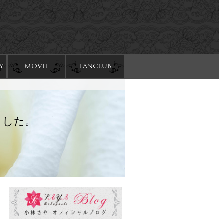
Y
MOVIE
FANCLUB
ました。