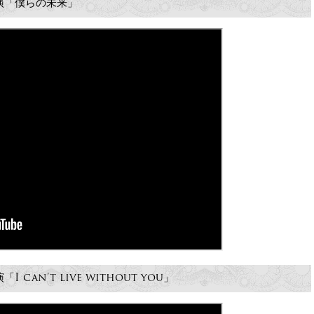
ト出演「僕らの未来」
I can’t live without you」