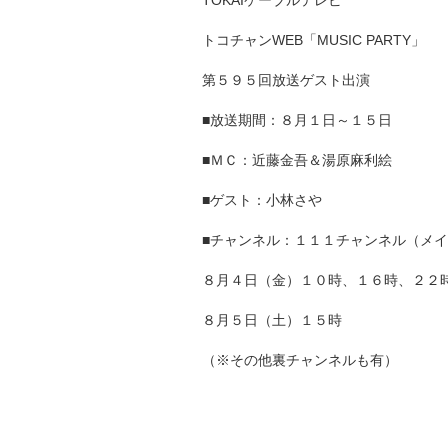
TOKAIケーブルテレビ
トコチャンWEB「MUSIC PARTY」
第５９５回放送ゲスト出演
■放送期間：８月１日～１５日
■ＭＣ：近藤金吾＆湯原麻利絵
■ゲスト：小林さや
■チャンネル：１１１チャンネル（メ
８月４日（金）１０時、１６時、２２
８月５日（土）１５時
（※その他裏チャンネルも有）