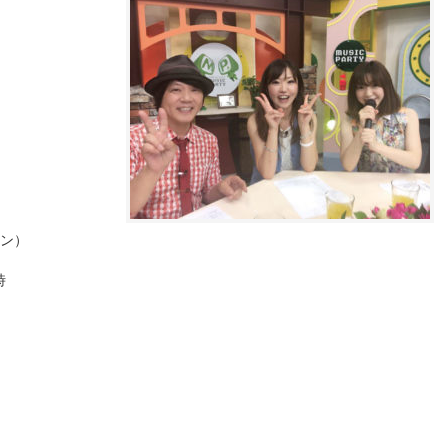
イン）
時