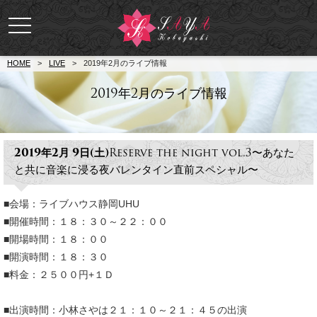
toggle
navigation
HOME
>
LIVE
>
2019年2月のライブ情報
2019年2月のライブ情報
2019年2月 9日(土)
Reserve the night vol.3〜あなた
と共に音楽に浸る夜バレンタイン直前スペシャル〜
■会場：ライブハウス静岡UHU
■開催時間：１８：３０～２２：００
■開場時間：１８：００
■開演時間：１８：３０
■料金：２５００円+１Ｄ
■出演時間：小林さやは２１：１０～２１：４５の出演