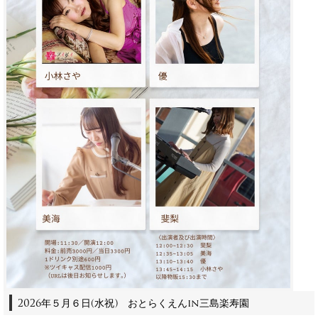
2026年５月６日(水祝)
おとらくえんin三島楽寿園